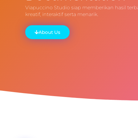
Viapuccino Studio siap memberikan hasil terb
kreatif, interaktif serta menarik.
About Us