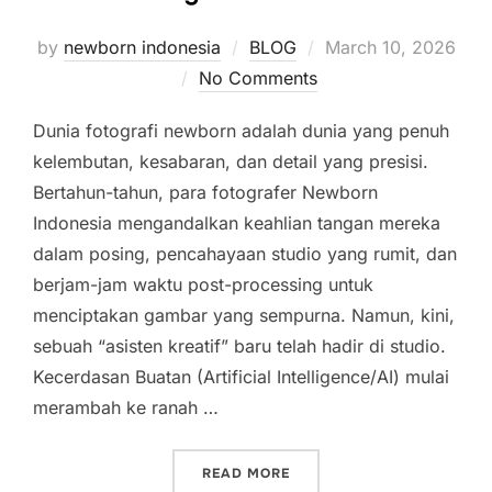
Posted
by
newborn indonesia
BLOG
March 10, 2026
on
No Comments
Dunia fotografi newborn adalah dunia yang penuh
kelembutan, kesabaran, dan detail yang presisi.
Bertahun-tahun, para fotografer Newborn
Indonesia mengandalkan keahlian tangan mereka
dalam posing, pencahayaan studio yang rumit, dan
berjam-jam waktu post-processing untuk
menciptakan gambar yang sempurna. Namun, kini,
sebuah “asisten kreatif” baru telah hadir di studio.
Kecerdasan Buatan (Artificial Intelligence/AI) mulai
merambah ke ranah …
“REVOLUSI DIGITAL DI R
READ MORE