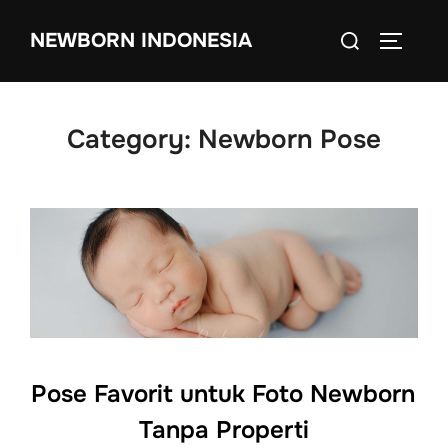
Skip
Search
NEWBORN INDONESIA
to
TOGGLE
for:
content
Category:
Newborn Pose
Pose Favorit untuk Foto Newborn
Tanpa Properti