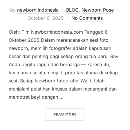
Post
by
newborn indonesia
BLOG
,
Newborn Pose
on
October 6, 2025
No Comments
Oleh: Tim NewbornIndonesia.com Tanggal: 6
Oktober 2025 Dalam merencanakan sesi foto
newborn, memilih fotografer adalah keputusan
besar dan penting bagi setiap orang tua baru. Bayi
Anda begitu rapuh dan berharga — karena itu,
keamanan selalu menjadi prioritas utama di setiap
sesi. Setiap Newborn fotografer Wajib telah
menjalani pelatihan khusus dalam menangani dan
memotret bayi dengan …
“POSE FAVORIT UNTUK FO
READ MORE